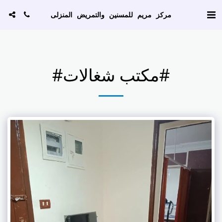
AW-786129256
مركز مريم للمسنين والتمريض المنزلى
#مكتب شغالات#