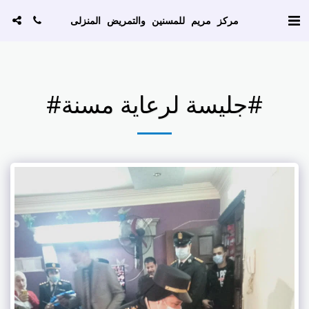
AW-786129256
مركز مريم للمسنين والتمريض المنزلى
#جليسة لرعاية مسنة#